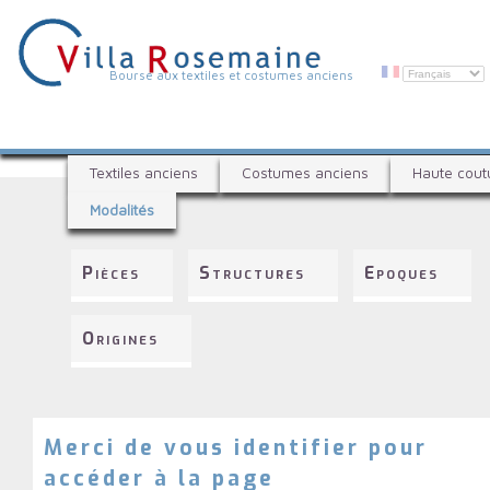
Aller
au
contenu
principal
V
Bourse aux textiles et costumes anciens
i
l
B
l
Textiles anciens
Costumes anciens
Haute cout
o
a
Modalités
u
R
r
s
o
Pièces
Structures
Epoques
e
s
a
e
u
Origines
x
m
t
a
e
i
x
t
Merci de vous identifier pour
n
i
accéder à la page
e
l