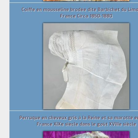
Coiffe en mousseline brodée dite Barbichet du Limo
France Circa 1850-1880
Perruque en cheveux gris à la Reine et sa marotte en
France XIXe siècle dans le goût XVIIIe siècle