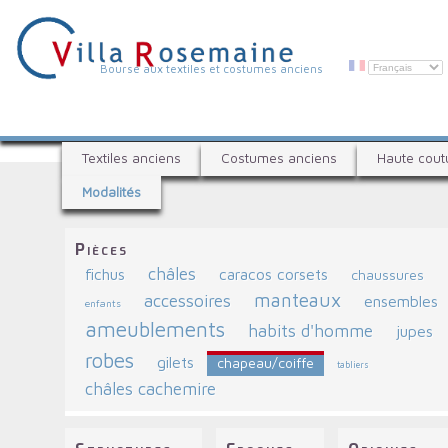
Aller
au
contenu
principal
V
Bourse aux textiles et costumes anciens
i
l
B
l
Textiles anciens
Costumes anciens
Haute cout
o
a
Modalités
u
R
r
s
o
Pièces
e
s
châles
fichus
caracos corsets
chaussures
a
e
manteaux
u
accessoires
ensembles
enfants
x
m
ameublements
habits d'homme
jupes
t
a
robes
e
gilets
chapeau/coiffe
tabliers
i
x
châles cachemire
t
n
i
e
l