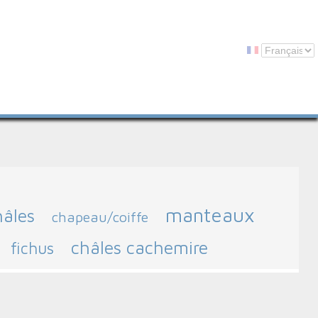
manteaux
hâles
chapeau/coiffe
châles cachemire
fichus