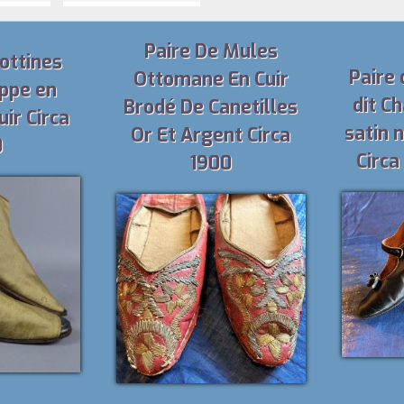
Paire De Mules
bottines
Paire 
Ottomane En Cuir
ippe en
dit Ch
Brodé De Canetilles
uir Circa
satin n
Or Et Argent Circa
0
Circa
1900