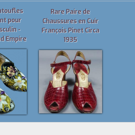
ntoufles
Rare Paire de
int pour
Chaussures en Cuir
culin -
François Pinet Circa
nd Empire
1935