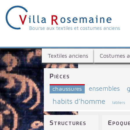
Bourse aux textiles et costumes anciens
V
i
B
l
Textiles anciens
Costumes a
o
l
u
Pièces
a
r
ensembles
g
s
chaussures
R
e
habits d'homme
o
tabliers
a
s
u
Structures
Epoqu
x
e