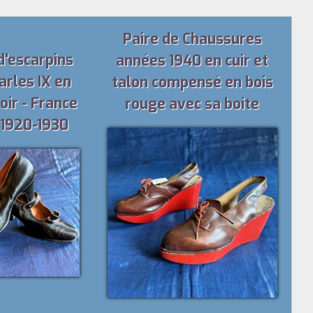
Paire de Chaussures
d'escarpins
années 1940 en cuir et
arles IX en
talon compensé en bois
oir - France
rouge avec sa boite
 1920-1930