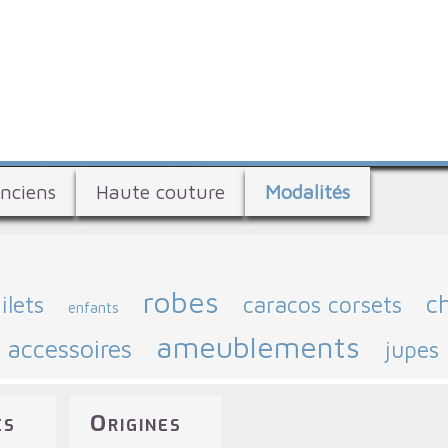
Aller
au
contenu
principal
nciens
Haute couture
Modalités
robes
c
ilets
caracos corsets
enfants
ameublements
accessoires
jupes
es
Origines