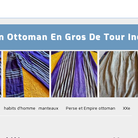
n Ottoman En Gros De Tour In
habits d'homme
manteaux
Perse et Empire ottoman
XXe