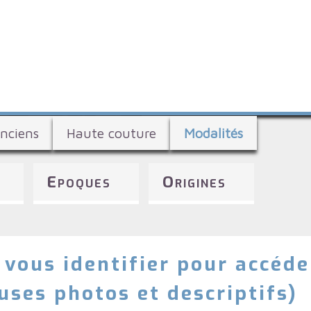
Aller
au
contenu
principal
nciens
Haute couture
Modalités
Epoques
Origines
 vous identifier pour accéde
ses photos et descriptifs)