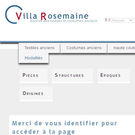
Aller
au
contenu
principal
V
Bourse aux textiles et costumes anciens
i
l
B
l
Textiles anciens
Costumes anciens
Haute cout
o
a
Modalités
u
R
r
s
o
Pièces
Structures
Epoques
e
s
a
e
u
Origines
x
m
t
a
e
i
x
t
Merci de vous identifier pour
n
i
accéder à la page
e
l