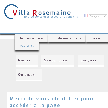
Aller
au
contenu
principal
V
Bourse aux textiles et costumes anciens
i
l
B
l
Textiles anciens
Costumes anciens
Haute cout
o
a
Modalités
u
R
r
s
o
Pièces
Structures
Epoques
e
s
a
e
u
Origines
x
m
t
a
e
i
x
t
Merci de vous identifier pour
n
i
accéder à la page
e
l