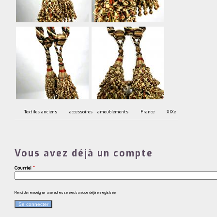
Textiles anciens
accessoires
ameublements
France
XIXe
Vous avez déjà un compte
Courriel
*
Merci de renseigner une adresse électronique déjà enregistrée