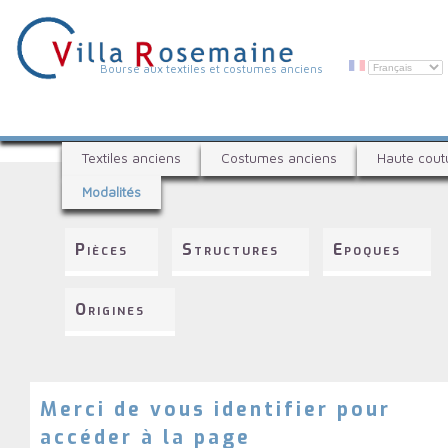
Aller
au
contenu
principal
V
Bourse aux textiles et costumes anciens
i
l
B
l
Textiles anciens
Costumes anciens
Haute cout
o
a
Modalités
u
R
r
s
o
Pièces
Structures
Epoques
e
s
a
e
u
Origines
x
m
t
a
e
i
x
t
Merci de vous identifier pour
n
i
accéder à la page
e
l