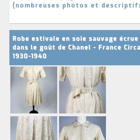
(nombreuses photos et descriptif
e
s
e
t
c
Robe estivale en soie sauvage écrue
o
s
dans le goût de Chanel - France Circ
t
1930-1940
u
m
e
s
a
n
c
i
e
n
s