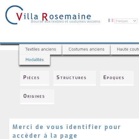
Aller
au
contenu
principal
V
Bourse aux textiles et costumes anciens
i
l
B
l
Textiles anciens
Costumes anciens
Haute cout
o
a
Modalités
u
R
r
s
o
Pièces
Structures
Epoques
e
s
a
e
u
Origines
x
m
t
a
e
i
x
t
Merci de vous identifier pour
n
i
accéder à la page
e
l