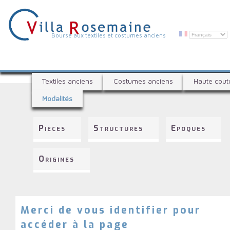
Aller
au
contenu
principal
V
Bourse aux textiles et costumes anciens
i
l
B
l
Textiles anciens
Costumes anciens
Haute cout
o
a
Modalités
u
R
r
s
o
Pièces
Structures
Epoques
e
s
a
e
u
Origines
x
m
t
a
e
i
x
t
Merci de vous identifier pour
n
i
accéder à la page
e
l