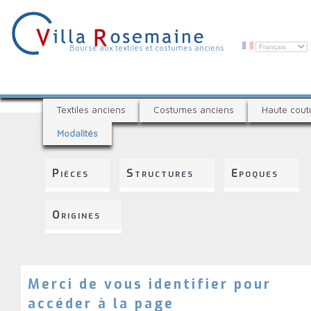
Aller
au
contenu
principal
V
Bourse aux textiles et costumes anciens
i
l
B
l
Textiles anciens
Costumes anciens
Haute cout
o
a
Modalités
u
R
r
s
o
Pièces
Structures
Epoques
e
s
a
e
u
Origines
x
m
t
a
e
i
x
t
Merci de vous identifier pour
n
i
accéder à la page
e
l