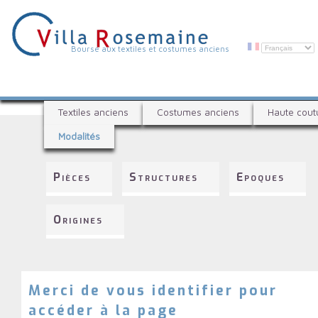
Aller
au
contenu
principal
V
Bourse aux textiles et costumes anciens
i
l
B
l
Textiles anciens
Costumes anciens
Haute cout
o
a
Modalités
u
R
r
s
o
Pièces
Structures
Epoques
e
s
a
e
u
Origines
x
m
t
a
e
i
x
t
Merci de vous identifier pour
n
i
accéder à la page
e
l