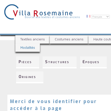
Aller
au
contenu
principal
V
Bourse aux textiles et costumes anciens
i
l
B
l
Textiles anciens
Costumes anciens
Haute cout
o
a
Modalités
u
R
r
s
o
Pièces
Structures
Epoques
e
s
a
e
u
Origines
x
m
t
a
e
i
x
t
Merci de vous identifier pour
n
i
accéder à la page
e
l