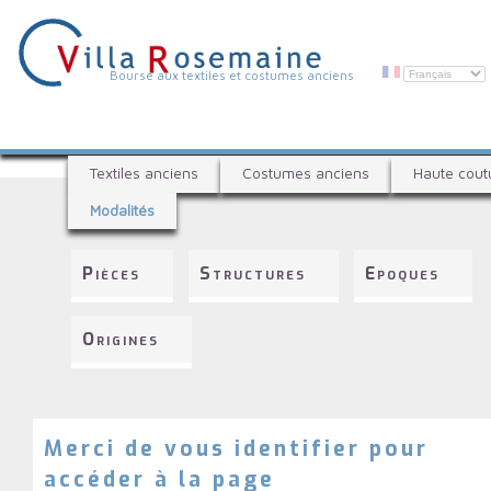
Aller
au
contenu
principal
V
Bourse aux textiles et costumes anciens
i
l
B
l
Textiles anciens
Costumes anciens
Haute cout
o
a
Modalités
u
R
r
s
o
Pièces
Structures
Epoques
e
s
a
e
u
Origines
x
m
t
a
e
i
x
t
Merci de vous identifier pour
n
i
accéder à la page
e
l