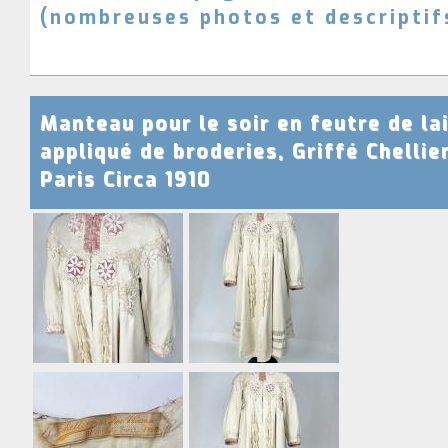
(nombreuses photos et descriptif
e
s
e
t
c
Manteau pour le soir en feutre de la
o
s
appliqué de broderies, Griffé Chellie
t
Paris Circa 1910
u
m
e
s
a
n
c
i
e
n
s