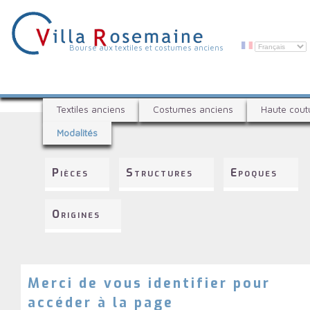
Aller
au
contenu
principal
V
Bourse aux textiles et costumes anciens
i
l
B
l
Textiles anciens
Costumes anciens
Haute cout
o
a
Modalités
u
R
r
s
o
Pièces
Structures
Epoques
e
s
a
e
u
Origines
x
m
t
a
e
i
x
t
Merci de vous identifier pour
n
i
accéder à la page
e
l