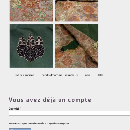
Textiles anciens
habits d'homme
manteaux
Asie
XIXe
Vous avez déjà un compte
Courriel
*
Merci de renseigner une adresse électronique déjà enregistrée