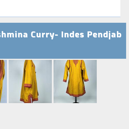
shmina Curry- Indes Pendjab