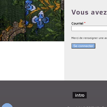
m
Vous avez
e
s
Courriel
*
a
n
Merci de renseigner une a
c
i
e
n
s
intro