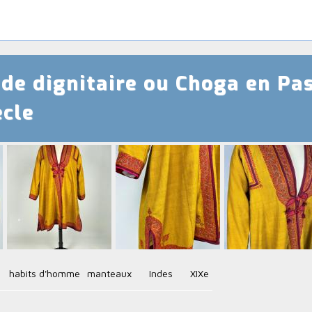
de dignitaire ou Choga en Pa
ècle
habits d'homme
manteaux
Indes
XIXe