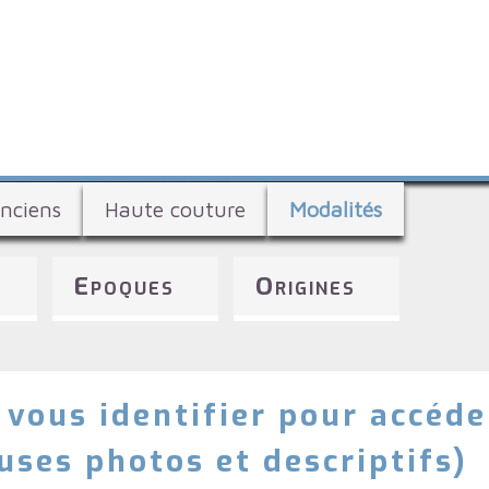
Aller
au
contenu
principal
nciens
Haute couture
Modalités
Epoques
Origines
 vous identifier pour accéde
ses photos et descriptifs)