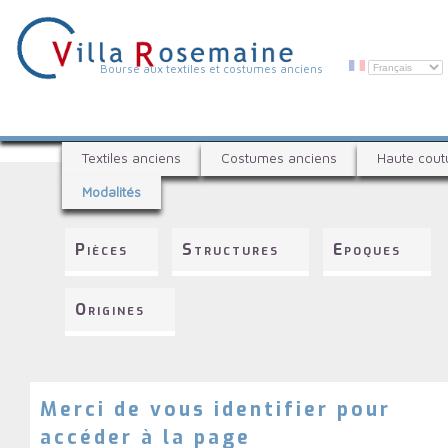
Aller
au
contenu
principal
V
Bourse aux textiles et costumes anciens
i
l
B
l
Textiles anciens
Costumes anciens
Haute cout
o
a
Modalités
u
R
r
s
o
Pièces
Structures
Epoques
e
s
a
e
u
Origines
x
m
t
a
e
i
x
t
Merci de vous identifier pour
n
i
accéder à la page
e
l