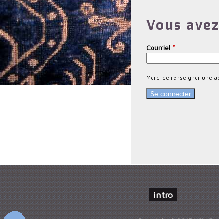
m
Vous avez
e
s
Courriel
*
a
n
Merci de renseigner une a
c
i
e
n
s
intro