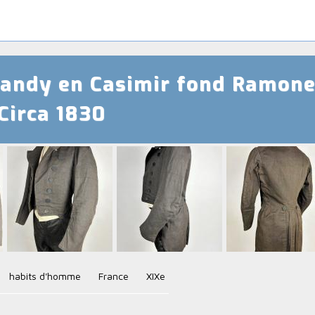
Dandy en Casimir fond Ramoneu
Circa 1830
habits d'homme
France
XIXe