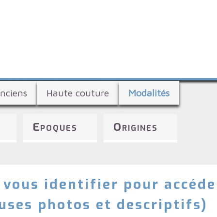
Aller
au
contenu
principal
nciens
Haute couture
Modalités
Epoques
Origines
 vous identifier pour accéde
ses photos et descriptifs)