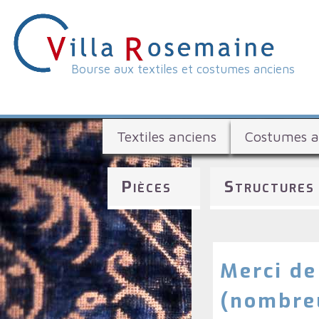
Bourse aux textiles et costumes anciens
V
i
B
l
Textiles anciens
Costumes a
o
l
u
Pièces
Structures
a
r
s
R
e
o
a
Merci de
s
u
(nombreu
x
e