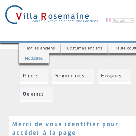
Aller
au
contenu
principal
V
Bourse aux textiles et costumes anciens
i
l
B
l
Textiles anciens
Costumes anciens
Haute cout
o
a
Modalités
u
R
r
s
o
Pièces
Structures
Epoques
e
s
a
e
u
Origines
x
m
t
a
e
i
x
t
Merci de vous identifier pour
n
i
accéder à la page
e
l