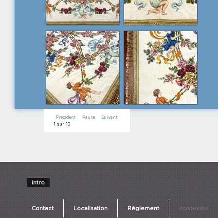
Précédent
Pause
Suivant
1
sur
10
intro
Contact
Localisation
Règlement
connexion