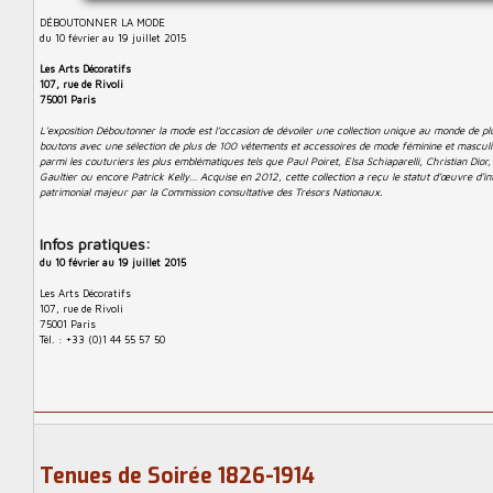
DÉBOUTONNER LA MODE
du 10 février au 19 juillet 2015
Les Arts Décoratifs
107, rue de Rivoli
75001 Paris
L’exposition Déboutonner la mode est l’occasion de dévoiler une collection unique au monde de p
boutons avec une sélection de plus de 100 vêtements et accessoires de mode féminine et masculi
parmi les couturiers les plus emblématiques tels que Paul Poiret, Elsa Schiaparelli, Christian Dior
Gaultier ou encore Patrick Kelly… Acquise en 2012, cette collection a reçu le statut d’œuvre d’in
patrimonial majeur par la Commission consultative des Trésors Nationaux.
Infos pratiques:
du 10 février au 19 juillet 2015
Les Arts Décoratifs
107, rue de Rivoli
75001 Paris
Tél. : +33 (0)1 44 55 57 50
Tenues de Soirée 1826-1914