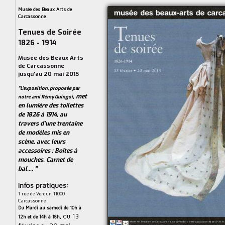
Musée des Beaux Arts de
Carcassonne
Tenues de Soirée
1826 - 1914
Musée des Beaux Arts
de Carcassonne
jusqu'au 20 mai 2015
"L’exposition, proposée par
, met
notre ami Rémy Guingoi
en lumière des toilettes
de 1826 à 1914, au
travers d'une
trentaine
de modèles
mis en
scène, avec leurs
accessoires : Boites à
mouches, Carnet de
bal.... "
Infos pratiques:
1 rue de Verdun 11000
Carcassonne
Du Mardi au samedi de 10h à
du 13
12h et de 14h à 18h,