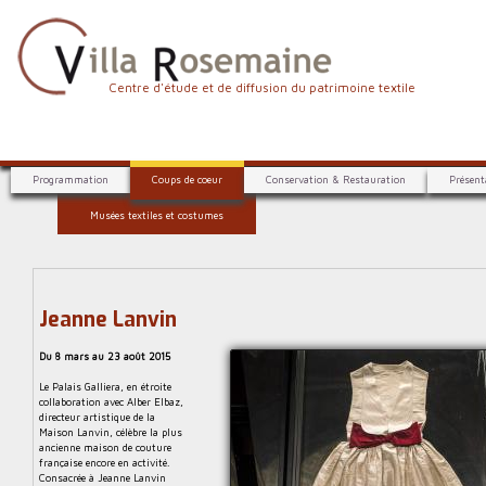
Aller
au
contenu
principal
V
Centre d'étude et de diffusion du patrimoine textile
i
l
C
l
Programmation
Coups de coeur
Conservation & Restauration
Présent
e
a
Musées textiles et costumes
n
R
t
r
o
e
s
d
Jeanne Lanvin
e
'
Du 8 mars au 23 août 2015
é
m
t
Le Palais Galliera, en étroite
a
u
collaboration avec Alber Elbaz,
directeur artistique de la
i
d
Maison Lanvin, célèbre la plus
e
ancienne maison de couture
n
française encore en activité.
e
Consacrée à Jeanne Lanvin