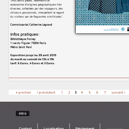
Trois cents pièces, vêtements et
accessoires d’origines géographiques très
diverses, collectées par des voyageurs, des
chineurs passionnés, interpellent le regard
du visiteur par de flagrantes similitudes".
Commissariat Catherine Legrand
Infos pratiques:
Bibliothèque Forney
1 rue du Figuier 75004 Paris
Métro Saint Paul
Exposition jusqu'au 28 avril 2015
du mardi au samedi de 13h à 19h
tarif: 6 Euros, 4 Euros et 3 Euros
P
« premier
‹ précédent
1
2
3
4
5
6
7
suivant ›
a
g
e
intro
s
Contact
Localisation
Règlement
connexion