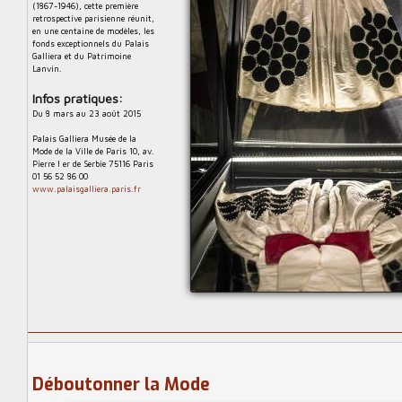
e
t
(1867-1946), cette première
retrospective parisienne réunit,
d
en une centaine de modèles, les
e
fonds exceptionnels du Palais
Galliera et du Patrimoine
d
Lanvin.
i
Infos pratiques:
f
Du 8 mars au 23 août 2015
f
u
Palais Galliera Musée de la
Mode de la Ville de Paris 10, av.
s
Pierre I er de Serbie 75116 Paris
i
01 56 52 86 00
www.palaisgalliera.paris.fr
o
n
d
u
p
a
t
r
i
m
Déboutonner la Mode
o