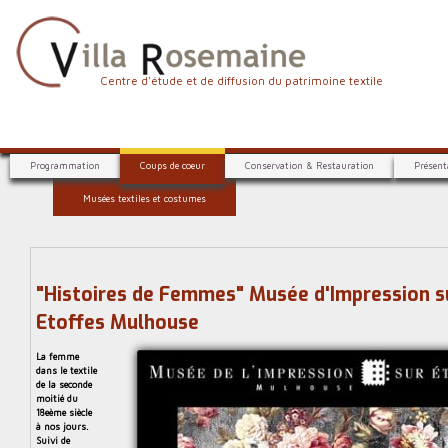
Aller
au
contenu
principal
V
Centre d'étude et de diffusion du patrimoine textile
i
l
C
l
Programmation
Coups de coeur
Conservation & Restauration
Présent
e
a
Musées textiles et costumes
n
R
t
r
o
e
s
d
"Histoires de Femmes" Musée d'Impression s
e
'
Etoffes Mulhouse
é
m
t
La femme
a
dans le textile
u
de la seconde
i
d
moitié du
18eème siècle
e
n
à nos jours.
e
Suivi de