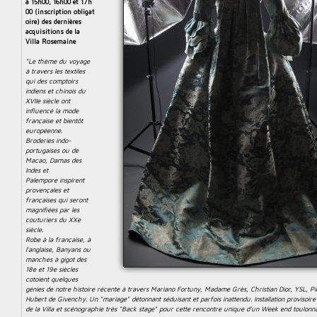
à 15h00, 16h00 et 17h
00 (inscription obligat
oire)
des dernières
acquisitions de la
Villa Rosemaine
"Le thème du voyage
à travers les textiles
qui des comptoirs
indiens et chinois du
XVIIe siècle ont
influencé la mode
française et bientôt
européenne.
Broderies indo-
portugaises ou de
Macao, Damas des
Indes et
Palempore inspirent
provençales et
françaises qui seront
magnifiées par les
couturiers du XXe
siècle.
Robe à la française, à
l'anglaise, Banyans ou
manches à gigot des
18e et 19e siècles
cotoient quelques
génies de notre histoire récente à travers Mariano Fortuny, Madame Grès, Christian Dior, YSL, P
Hubert de Givenchy. Un "mariage" détonnant séduisant et parfois inattendu. Installation provisoire
de la Villa et scénographie très "Back stage" pour cette rencontre unique d'un Week end toulonna