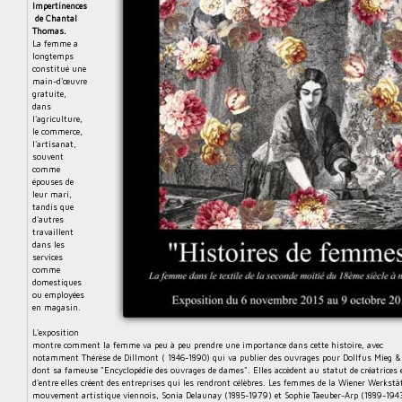
e
Impertinences
t
de Chantal
d
Thomas.
La femme a
e
longtemps
d
constitué une
main-d'œuvre
i
gratuite,
f
dans
l'agriculture,
f
le commerce,
u
l'artisanat,
souvent
s
comme
i
épouses de
leur mari,
o
tandis que
n
d'autres
travaillent
d
dans les
u
services
comme
p
domestiques
a
ou employées
en magasin.
t
r
L'exposition
i
montre comment la femme va peu à peu prendre une importance dans cette histoire, avec
notamment Thérèse de Dillmont ( 1846-1890) qui va publier des ouvrages pour Dollfus Mieg &
m
dont sa fameuse "Encyclopédie des ouvrages de dames". Elles accèdent au statut de créatrices e
o
d'entre elles créent des entreprises qui les rendront célèbres. Les femmes de la Wiener Werkstä
mouvement artistique viennois, Sonia Delaunay (1885-1979) et Sophie Taeuber-Arp (1889-194