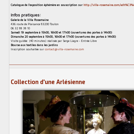
Catalogue de l'exposition éphémère en souscription sur
http://villa-rosemaine.com/adh%C3%
Infos pratiques:
Galerie de la Villa Rosemaine
​436 route de Plaisance 83200 Toulon
06 32 88 38 10
Samedi 19 septembre à 15h00, 16h00 et 17h00 (ouvertures des portes à 14h00)
Dimanche 20 septembre à 15h00, 16h00 et 17h00 (ouvertures des portes à 14h00)
Visite guidée (40 minutes) réalisée par Serge Liagre - ​Entrée Libre
​Bourse aux textiles dans les jardins
Inscription souhaitée sur
contact@villa-rosemaine.com
Collection d'une Arlésienne