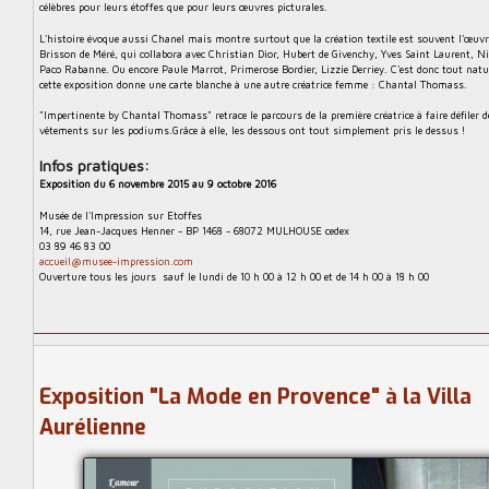
i
célèbres pour leurs étoffes que pour leurs œuvres picturales.
n
L'histoire évoque aussi Chanel mais montre surtout que la création textile est souvent l'œuv
e
Brisson de Méré, qui collabora avec Christian Dior, Hubert de Givenchy, Yves Saint Laurent, N
t
Paco Rabanne. Ou encore Paule Marrot, Primerose Bordier, Lizzie Derriey. C'est donc tout nat
cette exposition donne une carte blanche à une autre créatrice femme : Chantal Thomass.
e
x
"Impertinente by Chantal Thomass" retrace le parcours de la première créatrice à faire défiler 
vêtements sur les podiums.Grâce à elle, les dessous ont tout simplement pris le dessus !
t
i
Infos pratiques:
l
Exposition du 6 novembre 2015 au 9 octobre 2016
e
Musée de l'Impression sur Etoffes
14, rue Jean-Jacques Henner - BP 1468 - 68072 MULHOUSE cedex
03 89 46 83 00
accueil@musee-impression.com
Ouverture tous les jours sauf le lundi de 10 h 00 à 12 h 00 et de 14 h 00 à 18 h 00
Exposition "La Mode en Provence" à la Villa
Aurélienne