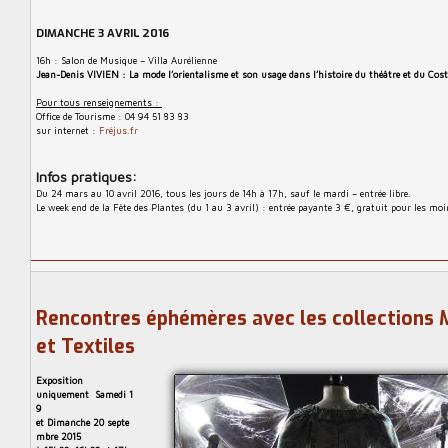
DIMANCHE 3 AVRIL 2016
16h : Salon de Musique – Villa Aurélienne
Jean-Denis VIVIEN : La mode l’orientalisme et son usage dans l’histoire du théâtre et du Co
Pour tous renseignements :
Office de Tourisme : 04 94 51 83 83
sur internet :
Fréjus.fr
Infos pratiques:
Du 24 mars au 10 avril 2016, tous les jours de 14h à 17h, sauf le mardi – entrée libre.
Le week end de la Fête des Plantes (du 1 au 3 avril) : entrée payante 3 €, gratuit pour les moi
Rencontres éphémères avec les collections
et Textiles
Exposition
uniquement Samedi 1
9
et Dimanche 20 septe
mbre 2015