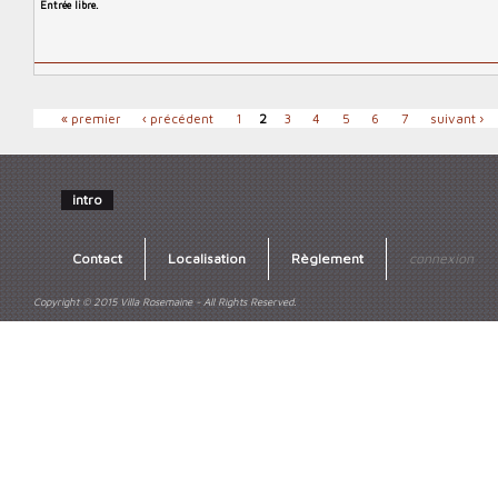
Entrée libre.
P
« premier
‹ précédent
1
2
3
4
5
6
7
suivant ›
a
g
e
intro
s
Contact
Localisation
Règlement
connexion
Copyright © 2015 Villa Rosemaine - All Rights Reserved.