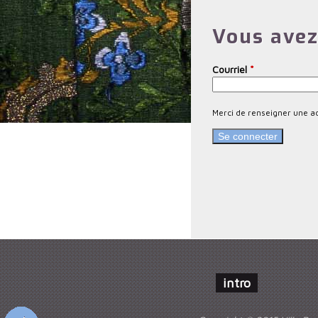
m
Vous avez
e
s
Courriel
*
a
n
Merci de renseigner une a
c
i
e
n
s
intro