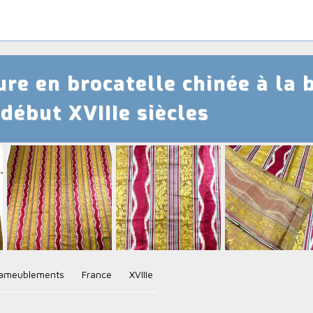
re en brocatelle chinée à la 
 début XVIIIe siècles
ameublements
France
XVIIIe