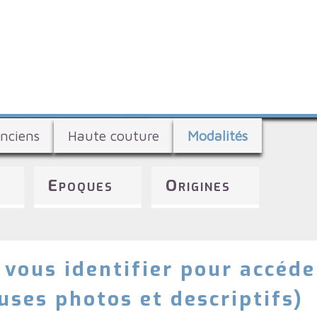
Aller
au
contenu
principal
nciens
Haute couture
Modalités
Epoques
Origines
 vous identifier pour accéde
ses photos et descriptifs)